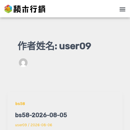
跳
文
Me
至
章
主
分
要
頁
內
作者姓名: user09
容
bs58
bs58-2026-08-05
user09
/
2026-08-06