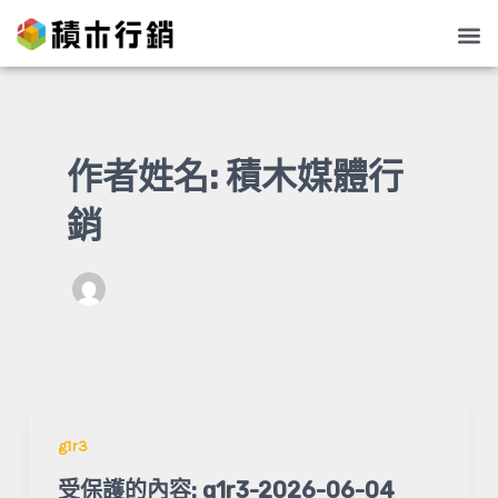
跳
文
Me
至
章
主
分
要
頁
內
作者姓名: 積木媒體行
容
銷
g1r3
受保護的內容: g1r3-2026-06-04